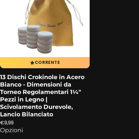
CORRENTE
13 Dischi Crokinole in Acero
Bianco ‑ Dimensioni da
Torneo Regolamentari 1¼″
Pezzi in Legno |
Scivolamento Durevole,
Lancio Bilanciato
Prezzo regolare
€9,99
Opzioni