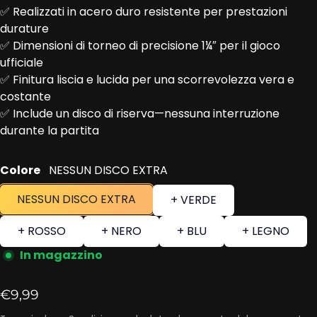
✅ Realizzati in acero duro resistente per prestazioni
durature
✅ Dimensioni di torneo di precisione 1¼″ per il gioco
ufficiale
✅ Finitura liscia e lucida per una scorrevolezza vera e
costante
✅ Include un disco di riserva—nessuna interruzione
durante la partita
Colore
NESSUN DISCO EXTRA
NESSUN DISCO EXTRA
+ VERDE
+ ROSSO
+ NERO
+ BLU
+ LEGNO
In magazzino
Prezzo regolare
€9,99