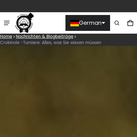
Produkt zum Warenkorb
German
hinzugefügt
W
0 
Home
Nachrichten & Blogbeiträge
Crokinole -Turniere: Alles, was Sie wissen müssen
Warenkorb ansehen (
)
Kasse