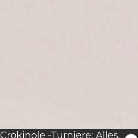
Crokinole -Turniere: Alles,