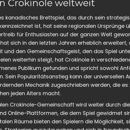
 Crokinole weltweit
lles kanadisches Brettspiel, das durch sein strat
kennzeichnet ist, hat seine regionalen Ursprünge ü
rtreib für Enthusiasten auf der ganzen Welt gewor
at sich in den letzten Jahren erheblich erweitert,
it und den Gemeinschaftsgeist, den das Spiel unter
elen weiterhin steigt, hat Crokinole in verschiedene
enes Publikum gefunden und spricht sowohl Anfä
n. Sein Popularitätsanstieg kann der universellen 
ordernden Mechanik zugeschrieben werden, die es
chen jeden Alters macht.
en Crokinole-Gemeinschaft wird weiter durch di
und Online-Plattformen, die dem Spiel gewidmet sin
talen Räume bieten den Spielern die Möglichkeit, s
n, Strategien auszutauschen und sich in freundsc