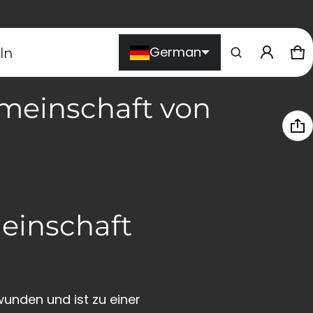
Produkt zum Warenkorb
German
ln
W
0 
hinzugefügt
emeinschaft von
Warenkorb ansehen (
)
Kasse
einschaft
wunden und ist zu einer