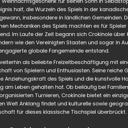
s Weihnachtsgeschenk für seinen Sohn in Sebastopol
gnis half, die Wurzeln des Spiels in der kanadisch
t gewann, insbesondere in ländlichen Gemeinden. D
chen Mechaniken des Spiels machten es für Spieler 
nd. Im Laufe der Zeit begann sich Crokinole über
ndern wie den Vereinigten Staaten und sogar in Au
 engagierte globale Fangemeinde entstand.
eiterhin als beliebte Freizeitbeschäftigung mit ei
aft von Spielern und Enthusiasten. Seine reiche G
de Anziehungskraft des Spiels und die kunstvolle H
 am Leben gehalten hat. Ob beiläufig bei Familien
rganisierten Turnieren, Crokinole bietet ein einzig
zen Welt Anklang findet und kulturelle sowie geogr
haft für dieses klassische Tischspiel überbrückt.