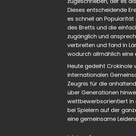
zugeschrieben, der es al
Dieses entscheidende Erei
es schnell an Popularitä
des Bretts und die einfa
zugänglich und anspreche
verbreiten und fand in Lä
wodurch allmählich eine
Heute gedeiht Crokinole w
internationalen Gemeinsch
Zeugnis für die anhalten
über Generationen hinweg
wettbewerbsorientiert in o
bei Spielern auf der gan
eine gemeinsame Leidensc