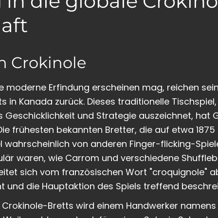
in die globale Crokino
aft
n Crokinole
e moderne Erfindung erscheinen mag, reichen sein
s in Kanada zurück. Dieses traditionelle Tischspiel
s Geschicklichkeit und Strategie auszeichnet, hat 
Die frühesten bekannten Bretter, die auf etwa 1875
l wahrscheinlich von anderen Finger-flicking-Spiele
pulär waren, wie Carrom und verschiedene Shuffle
eitet sich vom französischen Wort "croquignole" ab
t und die Hauptaktion des Spiels treffend beschrei
n Crokinole-Bretts wird einem Handwerker namens 