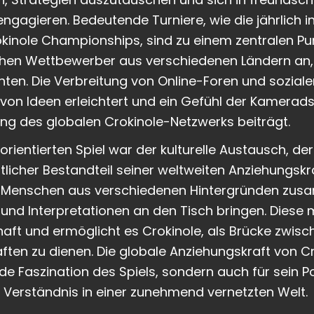
gagieren. Bedeutende Turniere, wie die jährlich in
kinole Championships, sind zu einem zentralen Pun
hen Wettbewerber aus verschiedenen Ländern an, d
hten. Die Verbreitung von Online-Foren und sozia
von Ideen erleichtert und ein Gefühl der Kamerads
ung des globalen Crokinole-Netzwerks beiträgt.
entierten Spiel war der kulturelle Austausch, der
tlicher Bestandteil seiner weltweiten Anziehungsk
 es Menschen aus verschiedenen Hintergründen zusa
 und Interpretationen an den Tisch bringen. Diese m
aft und ermöglicht es Crokinole, als Brücke zwis
ten zu dienen. Die globale Anziehungskraft von Cro
nde Faszination des Spiels, sondern auch für sein P
d Verständnis in einer zunehmend vernetzten Welt.