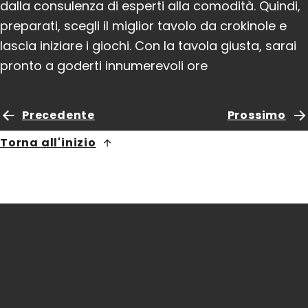
dalla consulenza di esperti alla comodità. Quindi,
preparati, scegli il miglior tavolo da crokinole e
lascia iniziare i giochi. Con la tavola giusta, sarai
pronto a goderti innumerevoli ore
Precedente
Prossimo
Torna all'inizio
Crokinole Europa
Torenallee 427,
5617 BS, Eindhoven
Paesi Bassi