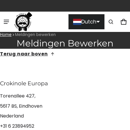
Product toegevoegd aan
Dutch
winkelwagen
Wi
0 
Home
Meldingen bewerken
Meldingen Bewerken
Bekijk winkelwagen (
)
Terug naar boven
Afrekenen
Crokinole Europa
Torenallee 427,
5617 BS, Eindhoven
Nederland
+31 6 23894952