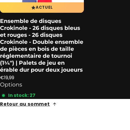
ACTUEL
Ensemble de disques
Crokinole - 26 disques bleus
et rouges - 26 disques
Crokinole - Double ensemble
de pièces en bois de taille
réglementaire de tournoi
(1¼″) | Palets de jeu en
érable dur pour deux joueurs
Prix ​​régulier
€19,99
Options
In stock: 27
Retour au sommet