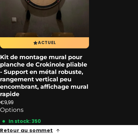
ACTUEL
Kit de montage mural pour
planche de Crokinole pliable
- Support en métal robuste,
rangement vertical peu
encombrant, affichage mural
rapide
Prix ​​régulier
€9,99
Options
In stock: 350
Retour au sommet