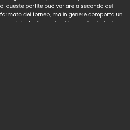
di queste partite può variare a seconda del
formato del torneo, ma in genere comporta un
gioco iniziale di round-robin seguito da fasi a
eliminazione diretta. Ogni round è
meticolosamente cronometrato per mantenere
un ritmo costante e garantire che il torneo
rimanga nei tempi previsti. Tra le partite, di solito
ci sono brevi interruzioni che consentono ai
giocatori di riposare, strategie e socializzare con i
colleghi concorrenti. Queste pause sono
essenziali, in quanto forniscono tempi di inattività
tanto necessari e aiutano a mantenere
un'atmosfera vivace ma rilassata durante il
giorno.
Il giorno del torneo di solito si conclude con le