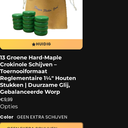
HUIDIG
13 Groene Hard‑Maple
Crokinole Schijven –
Toernooiformaat
Reglementaire 1¼″ Houten
Stukken | Duurzame Glij,
Gebalanceerde Worp
Reguliere prijs
€9,99
Opties
Color
GEEN EXTRA SCHIJVEN