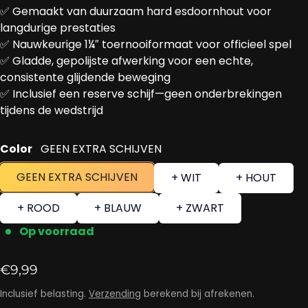
✅ Gemaakt van duurzaam hard esdoornhout voor
langdurige prestaties
✅ Nauwkeurige 1¼″ toernooiformaat voor officieel spel
✅ Gladde, gepolijste afwerking voor een echte,
consistente glijdende beweging
✅ Inclusief een reserve schijf—geen onderbrekingen
tijdens de wedstrijd
Color
GEEN EXTRA SCHIJVEN
GEEN EXTRA SCHIJVEN
+ WIT
+ HOUT
+ ROOD
+ BLAUW
+ ZWART
Op voorraad
Reguliere prijs
€9,99
Inclusief belasting.
Verzending
berekend bij afrekenen.