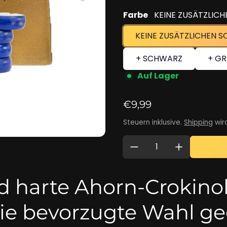
Farbe
KEINE ZUSÄTZLICH
KEINE ZUSÄTZLICHEN S
+ SCHWARZ
+ G
Auf Lager
Regulärer Preis
€9,99
Steuern inklusive.
Shipping
wir
Menge:
 harte Ahorn-Crokinol
ie bevorzugte Wahl g