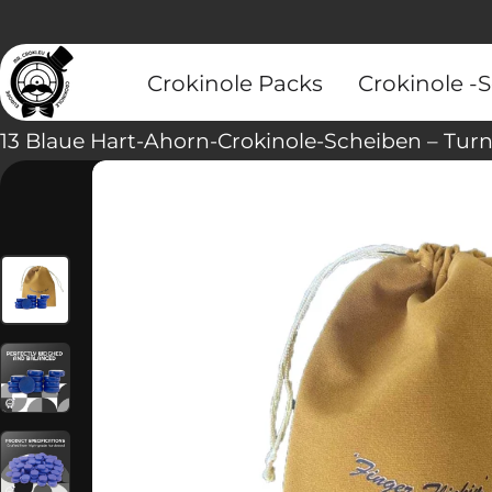
Crokinole Packs
Crokinole -
rmationen springen