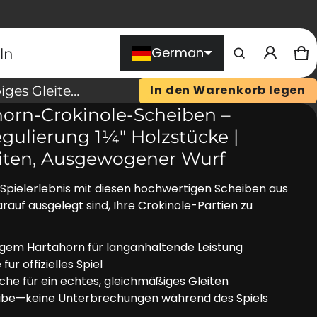
Produkt zum Warenkorb
German
ln
W
0 
hinzugefügt
In den Warenkorb legen
13 Blaue Hart‑Ahorn-Crokinole-Scheiben – Turniergröße-Regulierung 1¼″ Holzstücke | Langlebiges Gleiten, Ausgewogener Wurf
horn-Crokinole-Scheiben –
Warenkorb ansehen (
)
gulierung 1¼″ Holzstücke |
Kasse
eiten, Ausgewogener Wurf
e Spielerlebnis mit diesen hochwertigen Scheiben aus
rauf ausgelegt sind, Ihre Crokinole-Partien zu
igem Hartahorn für langanhaltende Leistung
ür offizielles Spiel
che für ein echtes, gleichmäßiges Gleiten
eibe—keine Unterbrechungen während des Spiels