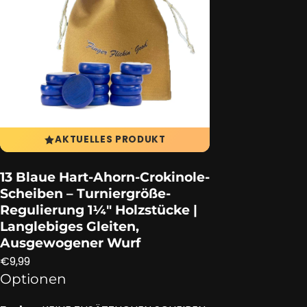
AKTUELLES PRODUKT
13 Blaue Hart‑Ahorn-Crokinole-
Scheiben – Turniergröße-
Regulierung 1¼″ Holzstücke |
Langlebiges Gleiten,
Ausgewogener Wurf
Regulärer Preis
€9,99
Optionen