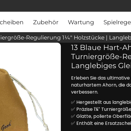
Scheiben
Zubehör
Wartung
Spielrege
13 Blaue Hart‑A
Turniergröße-Re
Langlebiges Gl
Erleben Sie das ultimativ
naturhartem Ahorn, die da
verbessern.
✅ Hergestellt aus langleb
✅ Präzise 1¼″ Turniergröße f
✅ Glatte, polierte Oberflä
✅ Enthält eine Ersatzsch