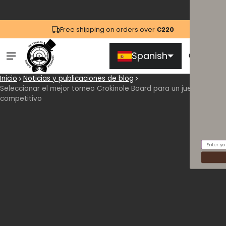
Free shipping on orders over
€220
Spanish
Ca
0 
Inicio
Noticias y publicaciones de blog
Seleccionar el mejor torneo Crokinole Board para un juego
competitivo
Email