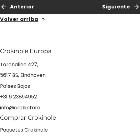
Anterior
Siguiente
Volver arriba
Crokinole Europa
Torenallee 427,
5617 BS, Eindhoven
Países Bajos
+31 6 23894952
info@croki.store
Comprar Crokinole
Paquetes Crokinole