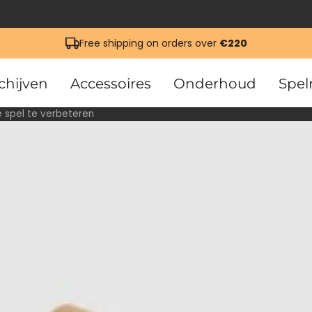
Free shipping on orders over
€220
chijven
Accessoires
Onderhoud
Spel
e spel te verbeteren