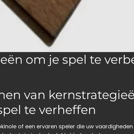
ieën om je spel te verb
nen van kernstrategie
spel te verheffen
okinole of een ervaren speler die uw vaardigheden w