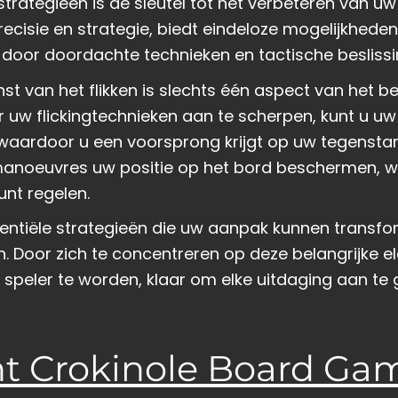
strategieën is de sleutel tot het verbeteren van uw
recisie en strategie, biedt eindeloze mogelijkhed
door doordachte technieken en tactische beslissi
st van het flikken is slechts één aspect van het 
or uw flickingtechnieken aan te scherpen, kunt u u
 waardoor u een voorsprong krijgt op uw tegensta
manoeuvres uw positie op het bord beschermen, 
unt regelen.
essentiële strategieën die uw aanpak kunnen transf
. Door zich te concentreren op deze belangrijke 
 speler te worden, klaar om elke uitdaging aan te
 Crokinole Board Gam