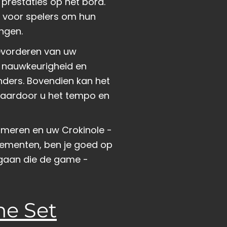
 prestaties op het bord.
en voor spelers om hun
ngen.
bevorderen van uw
w nauwkeurigheid en
nders. Bovendien kan het
waardoor u het tempo en
ormeren en uw Crokinole -
elementen, ben je goed op
 gaan die de game -
e Set