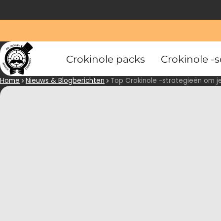
Crokinole packs
Crokinole -s
Home
Nieuws & Blogberichten
Top Crokinole -strategieën om j