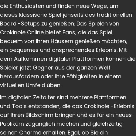
die Enthusiasten und finden neue Wege, um
dieses klassische Spiel jenseits des traditionellen
Board -Setups zu genießen. Das Spielen von
Crokinole Online bietet Fans, die das Spiel
bequem von ihren Häusern genießen möchten,
ein bequemes und ansprechendes Erlebnis. Mit
dem Aufkommen digitaler Plattformen können die
Spieler jetzt Gegner aus der ganzen Welt
herausfordern oder ihre Fähigkeiten in einem
virtuellen Umfeld üben.
Im digitalen Zeitalter sind mehrere Plattformen
und Tools entstanden, die das Crokinole -Erlebnis
auf Ihren Bildschirm bringen und es für ein neues
Publikum zugänglich machen und gleichzeitig
seinen Charme erhalten. Egal, ob Sie ein