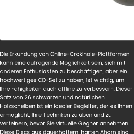
Die Erkundung von Online-Crokinole-Plattformen
kann eine aufregende Möglichkeit sein, sich mit
anderen Enthusiasten zu beschäftigen, aber ein
hochwertiges CD-Set zu haben, ist wichtig, um
Ihre Fähigkeiten auch offline zu verbessern. Dieser
Satz von 26 schwarzen und natürlichen
Holzscheiben ist ein idealer Begleiter, der es Ihnen
ermöglicht, Ihre Techniken zu üben und zu
verfeinern, bevor Sie virtuelle Gegner annehmen.
Diese Discs aus dauerhaftem, harten Ahorn sind