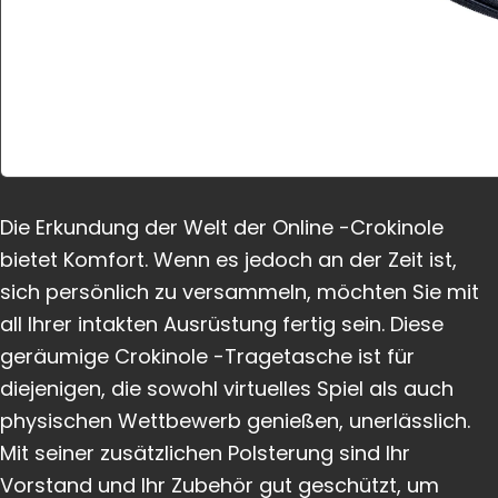
Die Erkundung der Welt der Online -Crokinole
bietet Komfort. Wenn es jedoch an der Zeit ist,
sich persönlich zu versammeln, möchten Sie mit
all Ihrer intakten Ausrüstung fertig sein. Diese
geräumige Crokinole -Tragetasche ist für
diejenigen, die sowohl virtuelles Spiel als auch
physischen Wettbewerb genießen, unerlässlich.
Mit seiner zusätzlichen Polsterung sind Ihr
Vorstand und Ihr Zubehör gut geschützt, um