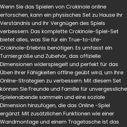
Wenn Sie das Spielen von Crokinole online
erforschen, kann ein physisches Set zu Hause Ihr
Verständnis und Ihr Vergnügen des Spiels
verbessern. Das komplette Crokinole-Spiel-Set
bietet alles, was Sie für ein True-to-Life-
Crokinole-Erlebnis benötigen. Es umfasst ein
Turniergröße und Zubehör, das offizielle
Dimensionen widerspiegelt und perfekt für das
Üben Ihrer Fähigkeiten offline geübt wird, um Ihre
Online-Strategien zu verbessern. Mit diesem Set
können Sie Freunde und Familie für unvergessliche
Spielenabende sammeln und eine soziale
Dimension hinzufügen, die das Online -Spiel
ergänzt. Mit zusätzlichen Funktionen wie einer
Wandmontage und einem Tragetasche ist das