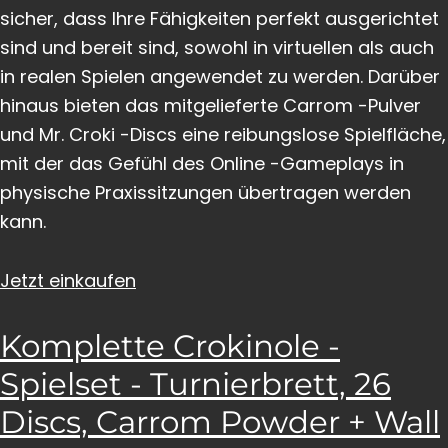
sicher, dass Ihre Fähigkeiten perfekt ausgerichtet
sind und bereit sind, sowohl in virtuellen als auch
in realen Spielen angewendet zu werden. Darüber
hinaus bieten das mitgelieferte Carrom -Pulver
und Mr. Croki -Discs eine reibungslose Spielfläche,
mit der das Gefühl des Online -Gameplays in
physische Praxissitzungen übertragen werden
kann.
Jetzt einkaufen
Komplette Crokinole -
Spielset - Turnierbrett, 26
Discs, Carrom Powder + Wall