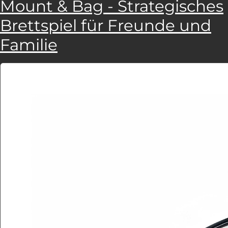
Mount & Bag - Strategisches
Brettspiel für Freunde und
Familie