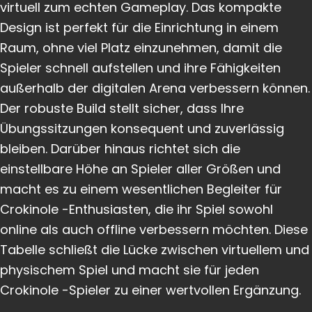
virtuell zum echten Gameplay. Das kompakte
Design ist perfekt für die Einrichtung in einem
Raum, ohne viel Platz einzunehmen, damit die
Spieler schnell aufstellen und ihre Fähigkeiten
außerhalb der digitalen Arena verbessern können.
Der robuste Build stellt sicher, dass Ihre
Übungssitzungen konsequent und zuverlässig
bleiben. Darüber hinaus richtet sich die
einstellbare Höhe an Spieler aller Größen und
macht es zu einem wesentlichen Begleiter für
Crokinole -Enthusiasten, die ihr Spiel sowohl
online als auch offline verbessern möchten. Diese
Tabelle schließt die Lücke zwischen virtuellem und
physischem Spiel und macht sie für jeden
Crokinole -Spieler zu einer wertvollen Ergänzung.