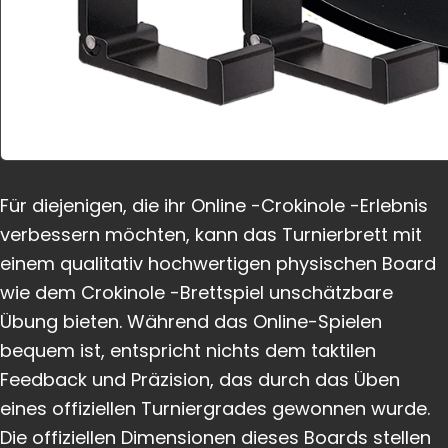
Für diejenigen, die ihr Online -Crokinole -Erlebnis
verbessern möchten, kann das Turnierbrett mit
einem qualitativ hochwertigen physischen Board
wie dem Crokinole -Brettspiel unschätzbare
Übung bieten. Während das Online-Spielen
bequem ist, entspricht nichts dem taktilen
Feedback und Präzision, das durch das Üben
eines offiziellen Turniergrades gewonnen wurde.
Die offiziellen Dimensionen dieses Boards stellen