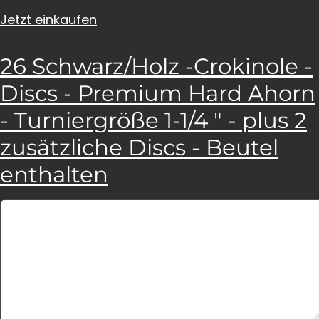
Jetzt einkaufen
26 Schwarz/Holz -Crokinole -
Discs - Premium Hard Ahorn
- Turniergröße 1-1/4 " - plus 2
zusätzliche Discs - Beutel
enthalten