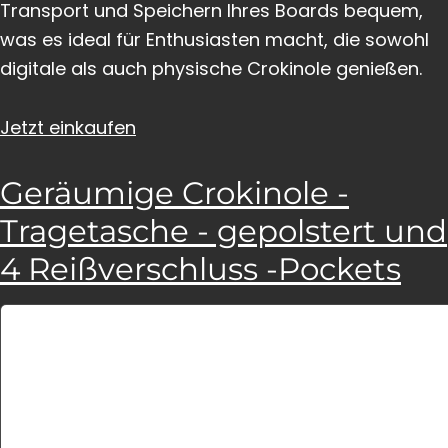
Transport und Speichern Ihres Boards bequem,
was es ideal für Enthusiasten macht, die sowohl
digitale als auch physische Crokinole genießen.
Jetzt einkaufen
Geräumige Crokinole -
Tragetasche - gepolstert und
4 Reißverschluss -Pockets