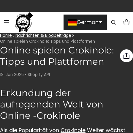
German
W
0 
Home
Nachrichten & Blogbeiträge
Online spielen Crokinole: Tipps und Plattformen
Online spielen Crokinole:
Tipps und Plattformen
18. Jan 2025
•
Shopify API
Erkundung der
aufregenden Welt von
Online -Crokinole
Als die Popularität von
Crokinole
Weiter wächst