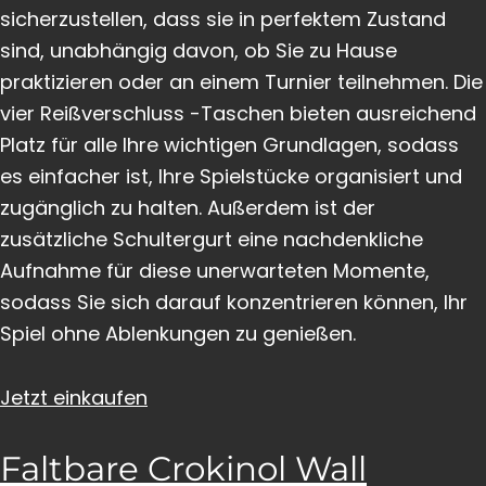
sicherzustellen, dass sie in perfektem Zustand
sind, unabhängig davon, ob Sie zu Hause
praktizieren oder an einem Turnier teilnehmen. Die
vier Reißverschluss -Taschen bieten ausreichend
Platz für alle Ihre wichtigen Grundlagen, sodass
es einfacher ist, Ihre Spielstücke organisiert und
zugänglich zu halten. Außerdem ist der
zusätzliche Schultergurt eine nachdenkliche
Aufnahme für diese unerwarteten Momente,
sodass Sie sich darauf konzentrieren können, Ihr
Spiel ohne Ablenkungen zu genießen.
Jetzt einkaufen
Faltbare Crokinol Wall