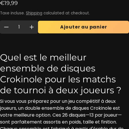
Prix ​​régulier
€19,99
Taxe incluse.
Shipping
calculated at checkout.
Quantité:
Ajouter au panier
Quel est le meilleur
ensemble de disques
Crokinole pour les matchs
de tournoi à deux joueurs ?
Si vous vous préparez pour un jeu compétitif à deux
joueurs, un double ensemble de disques Crokinole est
votre meilleure option. Ces 26 disques—13 par joueur—
sont parfaitement assortis en poids, taille et finition.
Chaque ensemble est fabriqué à partir d'érable dur de