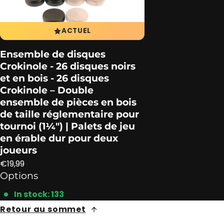
ACTUEL
Ensemble de disques
Crokinole - 26 disques noirs
et en bois - 26 disques
Crokinole – Double
ensemble de pièces en bois
de taille réglementaire pour
tournoi (1¼″) | Palets de jeu
en érable dur pour deux
joueurs
Prix ​​régulier
€19,99
Options
In stock: 133
Retour au sommet