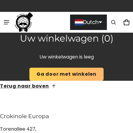
Product toegevoegd aan
Dutch
winkelwagen
Wi
0 
Uw winkelwagen (
0
)
Bekijk winkelwagen (
)
Uw winkelwagen is leeg
Afrekenen
Ga door met winkelen
Terug naar boven
Crokinole Europa
Torenallee 427,