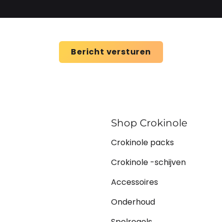
Bericht versturen
Shop Crokinole
Crokinole packs
Crokinole -schijven
Accessoires
Onderhoud
Spelregels