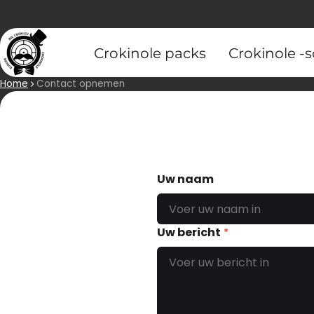
Crokinole packs
Crokinole -s
Home
Contact opnemen
Uw naam
Uw bericht
*