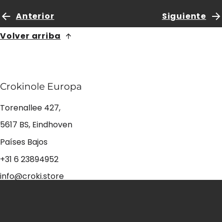
Anterior
Siguiente
Volver arriba
Crokinole Europa
Torenallee 427,
5617 BS, Eindhoven
Países Bajos
+31 6 23894952
info@croki.store
Comprar Crokinole
Paquetes Crokinole