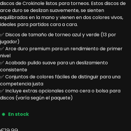
discos de Crokinole listos para torneos. Estos discos de
arce duro se deslizan suavemente, se sienten
equilibrados en la mano y vienen en dos colores vivos,
ideales para partidos cara a cara.
✅ Discos de tamaño de torneo azul y verde (13 por
jugador)
✅ Arce duro premium para un rendimiento de primer
nivel
✅ Acabado pulido suave para un deslizamiento
consistente
✅ Conjuntos de colores fáciles de distinguir para una
competencia justa
✅ Incluye extras opcionales como cera o bolsa para
discos (varía según el paquete)
En stock
Precio normal
€19,99