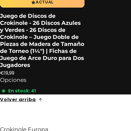
ACTUAL
Juego de Discos de
Crokinole - 26 Discos Azules
y Verdes - 26 Discos de
Crokinole – Juego Doble de
Piezas de Madera de Tamaño
de Torneo (1¼″) | Fichas de
Juego de Arce Duro para Dos
Jugadores
Precio normal
€19,99
Opciones
En stock: 41
Volver arriba
Crokinole Europa