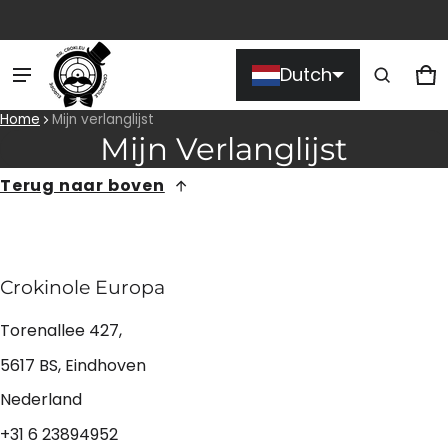
Product toegevoegd aan
Dutch
winkelwagen
Wi
0 
Home
Mijn verlanglijst
Mijn Verlanglijst
Bekijk winkelwagen (
)
Terug naar boven
Afrekenen
Crokinole Europa
Torenallee 427,
5617 BS, Eindhoven
Nederland
+31 6 23894952